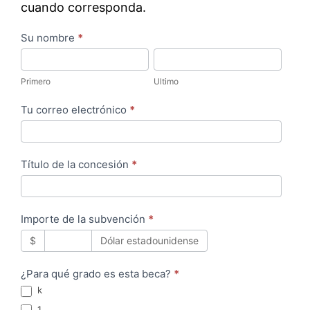
cuando corresponda.
S
Su nombre
*
P
U
o
r
l
l
Primero
Ultimo
i
t
i
Tu correo electrónico
*
m
i
c
e
m
i
r
o
t
Título de la concesión
*
o
u
d
d
Importe de la subvención
*
e
$
Dólar estadounidense
s
u
¿Para qué grado es esta beca?
*
b
k
v
1