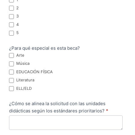
e
2
n
3
4
c
5
i
ó
¿Para qué especial es esta beca?
n
Arte
Música
EDUCACIÓN FÍSICA
Literatura
ELL/ELD
¿Cómo se alinea la solicitud con las unidades
didácticas según los estándares prioritarios?
*