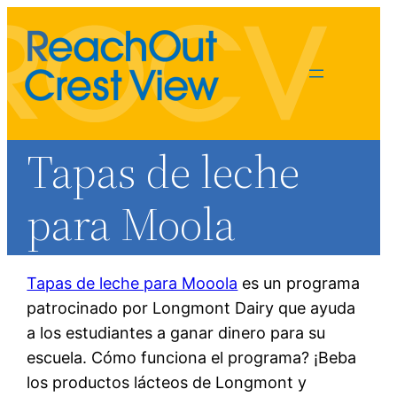
Tapas de leche
para Moola
Tapas de leche para Mooola
es un programa
patrocinado por Longmont Dairy que ayuda
Kala Ihas
a los estudiantes a ganar dinero para su
milkcaps@rocv.org
escuela. Cómo funciona el programa? ¡Beba
los productos lácteos de Longmont y